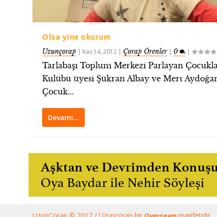
Olsa yine okurum
Uzunçorap
Çorap Örenler
0
|
Kas 14, 2012
|
|
|
Tarlabaşı Toplum Merkezi Parlayan Çocukl
Kulübü üyesi Şükran Albay ve Mert Aydoğa
Çocuk...
Devamı…
UzunÇorap © 2017 / Uzunçorap bir
marifetidir.
Overteam