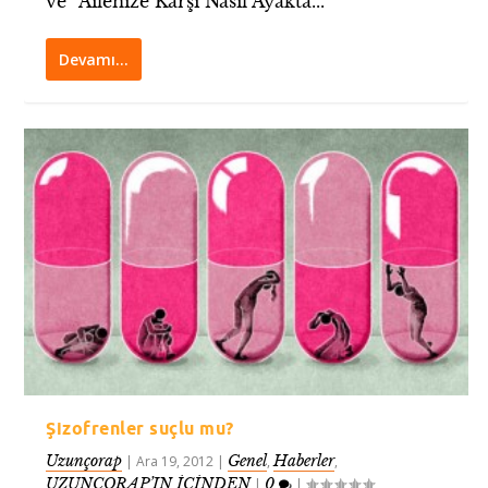
ve “Ailenize Karşı Nasıl Ayakta...
Devamı…
Şizofrenler suçlu mu?
Uzunçorap
Genel
Haberler
|
Ara 19, 2012
|
,
,
UZUNÇORAP’IN İÇİNDEN
0
|
|