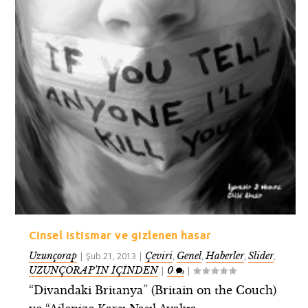
Cinsel istismar ve gizlenen hasar
Uzunçorap
Çeviri
Genel
Haberler
Slider
|
Şub 21, 2013
|
,
,
,
,
UZUNÇORAP’IN İÇİNDEN
0
|
|
“Divandaki Britanya” (Britain on the Couch)