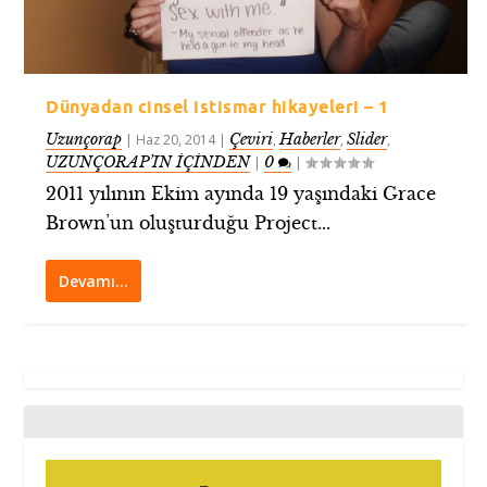
Dünyadan cinsel istismar hikayeleri – 1
Uzunçorap
Çeviri
Haberler
Slider
|
Haz 20, 2014
|
,
,
,
UZUNÇORAP’IN İÇİNDEN
0
|
|
2011 yılının Ekim ayında 19 yaşındaki Grace
Brown’un oluşturduğu Project...
Devamı…