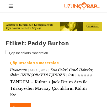
Etiket:
Paddy Burton
Çöp insanların maceraları
Uzunçorap
Foto Galeri
Genel
Haberler
|
Ağu 10, 2012
|
,
,
,
Slider
UZUNÇORAP’IN İÇİNDEN
0
,
|
|
TANDEM – Kültür < Jack Drum Arts ile
Türkiye’den Mavitay Çocukların Kültür
Evi...