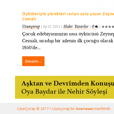
Öyküleriyle yürekleri ısıtan usta yazar Zeyn
Cemali
Uzunçorap
Slider
Yazarlar
0
|
Eyl 27, 2012
|
,
|
|
Çocuk edebiyatımızın usta öykücüsü Zeyne
Cemali, sıradışı bir ailenin ilk çocuğu olarak
1950’de...
Devamı…
UzunÇorap © 2017 / Uzunçorap bir
marifetidir.
Overteam