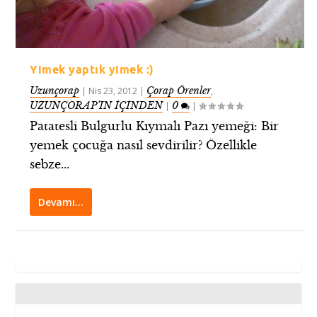
Yimek yaptık yimek :)
Uzunçorap
Çorap Örenler
|
Nis 23, 2012
|
,
UZUNÇORAP’IN İÇİNDEN
0
|
|
Patatesli Bulgurlu Kıymalı Pazı yemeği: Bir
yemek çocuğa nasıl sevdirilir? Özellikle
sebze...
Devamı…