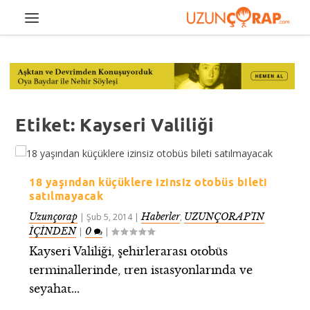
Etiket:
Kayseri Valiliği
18 yaşından küçüklere izinsiz otobüs bileti
satılmayacak
Uzunçorap
Haberler
UZUNÇORAP’IN
|
Şub 5, 2014
|
,
İÇİNDEN
0
|
|
Kayseri Valiliği, şehirlerarası otobüs
terminallerinde, tren istasyonlarında ve
seyahat...