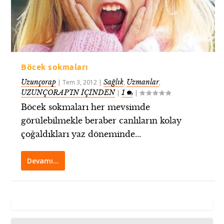
Böcek sokmaları
Uzunçorap
Sağlık
Uzmanlar
|
Tem 3, 2012
|
,
,
UZUNÇORAP’IN İÇİNDEN
1
|
|
Böcek sokmaları her mevsimde
görülebilmekle beraber canlıların kolay
çoğaldıkları yaz döneminde...
Devamı…