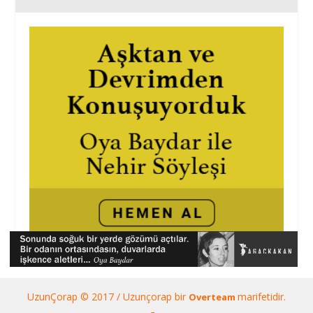
UzunÇorap © 2017 / Uzunçorap bir
marifetidir.
Overteam