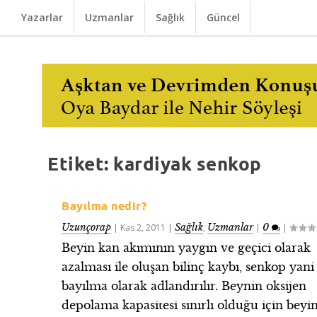
Yazarlar
Uzmanlar
Sağlık
Güncel
Etiket:
kardiyak senkop
Bayılma nedir?
Uzunçorap
Sağlık
Uzmanlar
0
|
Kas 2, 2011
|
,
|
|
Beyin kan akımının yaygın ve geçici olarak
azalması ile oluşan bilinç kaybı, senkop yani
bayılma olarak adlandırılır. Beynin oksijen
depolama kapasitesi sınırlı olduğu için beyi