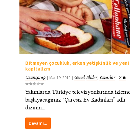
Bitmeyen çocukluk, erken yetişkinlik ve yeni
kapitalizm
Uzunçorap
Genel
Slider
Yazarlar
2
|
Mar 19, 2012
|
,
,
|
|
Yakınlarda Türkiye televizyonlarında izlem
başlayacağımız “Çaresiz Ev Kadınları” adlı
dizinin...
Devamı…