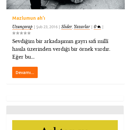
Mazlumun ah’ı
Uzunçorap
Slider
Yazarlar
0
|
Şub 23, 2016
|
,
|
|
Sevdiğim bir arkadaşımın gayrı safi millî
hasıla üzerinden verdiği bir örnek vardır.
Eğer bu...
Devamı…