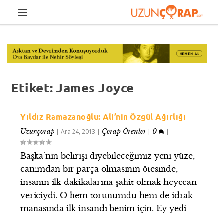
Etiket:
James Joyce
Yıldız Ramazanoğlu: Ali’nin Özgül Ağırlığı
Uzunçorap
Çorap Örenler
0
|
Ara 24, 2013
|
|
|
Başka’nın belirişi diyebileceğimiz yeni yüze,
canımdan bir parça olmasının ötesinde,
insanın ilk dakikalarına şahit olmak heyecan
vericiydi. O hem torunumdu hem de idrak
manasında ilk insandı benim için. Ey yedi