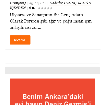
Uzunçorap
Haberler
UZUNÇORAP’IN
|
Ağu 10, 2013
|
,
İÇİNDEN
0
|
|
Ulyssess ve Sanatçının Bir Genç Adam
Olarak Portresi gibi ağır ve çoğu insan için
anlaşılması zor...
Devamı…