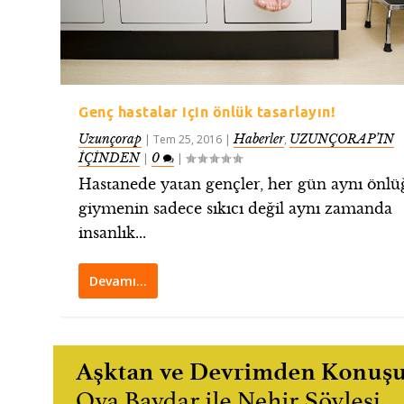
Genç hastalar için önlük tasarlayın!
Uzunçorap
Haberler
UZUNÇORAP’IN
|
Tem 25, 2016
|
,
İÇİNDEN
0
|
|
Hastanede yatan gençler, her gün aynı önl
giymenin sadece sıkıcı değil aynı zamanda
insanlık...
Devamı…