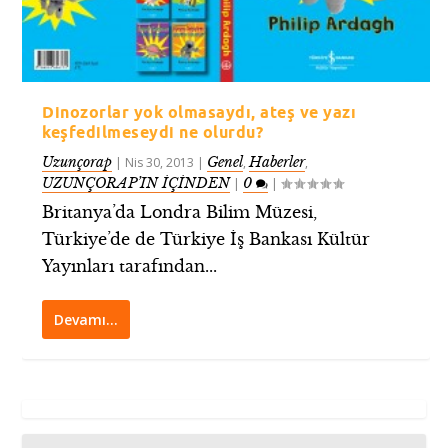
Dinozorlar yok olmasaydı, ateş ve yazı
keşfedilmeseydi ne olurdu?
Uzunçorap
Genel
Haberler
|
Nis 30, 2013
|
,
,
UZUNÇORAP’IN İÇİNDEN
0
|
|
Britanya’da Londra Bilim Müzesi,
Türkiye’de de Türkiye İş Bankası Kültür
Yayınları tarafından...
Devamı…