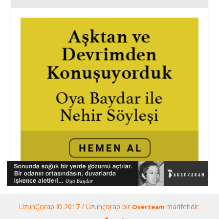
UzunÇorap © 2017 / Uzunçorap bir
marifetidir.
Overteam