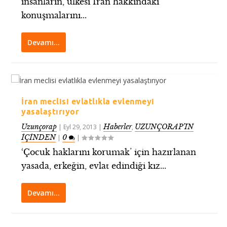
insanların, ülkesi İran hakkındaki
konuşmalarını...
Devamı…
İran meclisi evlatlıkla evlenmeyi
yasalaştırıyor
Uzunçorap
Haberler
UZUNÇORAP’IN
|
Eyl 29, 2013
|
,
İÇİNDEN
0
|
|
‘Çocuk haklarını korumak’ için hazırlanan
yasada, erkeğin, evlat edindiği kız...
Devamı…