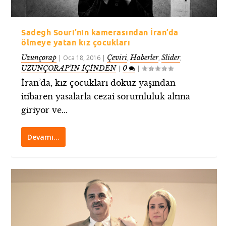
Sadegh Souri’nin kamerasından İran’da
ölmeye yatan kız çocukları
Uzunçorap
Çeviri
Haberler
Slider
|
Oca 18, 2016
|
,
,
,
UZUNÇORAP’IN İÇİNDEN
0
|
|
İran’da, kız çocukları dokuz yaşından
itibaren yasalarla cezai sorumluluk altına
giriyor ve...
Devamı…