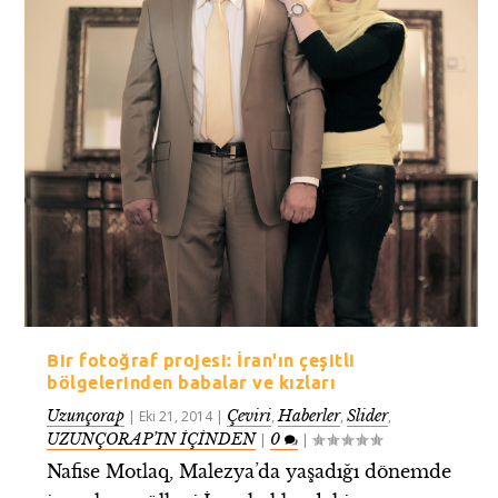
Bir fotoğraf projesi: İran'ın çeşitli
bölgelerinden babalar ve kızları
Uzunçorap
Çeviri
Haberler
Slider
|
Eki 21, 2014
|
,
,
,
UZUNÇORAP’IN İÇİNDEN
0
|
|
Nafise Motlaq, Malezya’da yaşadığı dönemde