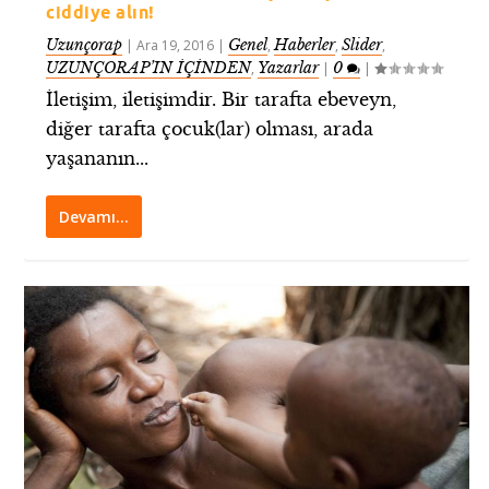
ciddiye alın!
Uzunçorap
Genel
Haberler
Slider
|
Ara 19, 2016
|
,
,
,
UZUNÇORAP’IN İÇİNDEN
Yazarlar
0
,
|
|
İletişim, iletişimdir. Bir tarafta ebeveyn,
diğer tarafta çocuk(lar) olması, arada
yaşananın...
Devamı…