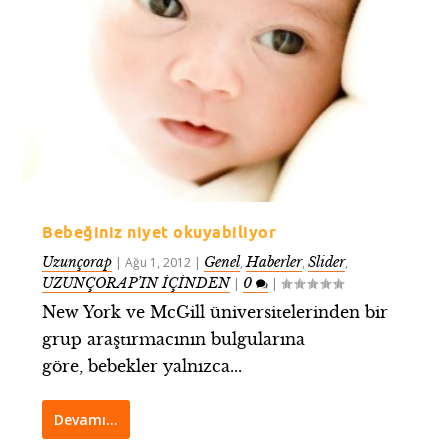
Bebeğiniz niyet okuyabiliyor
Uzunçorap
Genel
Haberler
Slider
|
Ağu 1, 2012
|
,
,
,
UZUNÇORAP’IN İÇİNDEN
0
|
|
New York ve McGill üniversitelerinden bir
grup araştırmacının bulgularına
göre, bebekler yalnızca...
Devamı…