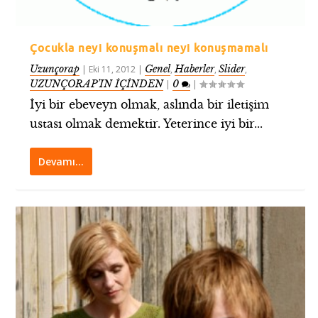
Çocukla neyi konuşmalı neyi konuşmamalı
Uzunçorap
Genel
Haberler
Slider
|
Eki 11, 2012
|
,
,
,
UZUNÇORAP’IN İÇİNDEN
0
|
|
İyi bir ebeveyn olmak, aslında bir iletişim
ustası olmak demektir. Yeterince iyi bir...
Devamı…