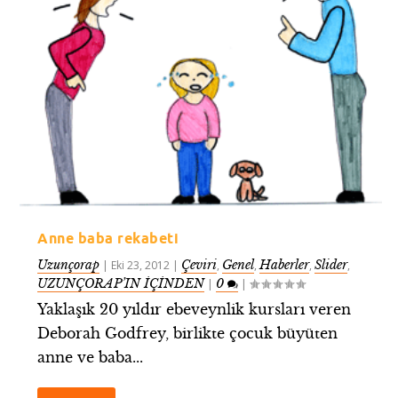
Anne baba rekabeti
Uzunçorap
Çeviri
Genel
Haberler
Slider
|
Eki 23, 2012
|
,
,
,
,
UZUNÇORAP’IN İÇİNDEN
0
|
|
Yaklaşık 20 yıldır ebeveynlik kursları veren
Deborah Godfrey, birlikte çocuk büyüten
anne ve baba...