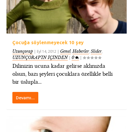
Çocuğa söylenmeyecek 10 şey
Uzunçorap
Genel
Haberler
Slider
|
Eyl 14, 2012
|
,
,
,
UZUNÇORAP’IN İÇİNDEN
0
|
|
Dilinizin ucuna kadar gelirse aklınızda
olsun, bazı şeyleri çocuklara özellikle belli
bir üslupla...
Devamı…