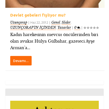
Devlet gebeleri fişliyor mu?
Uzunçorap
Genel
Slider
|
Haz 22, 2012
|
,
,
UZUNÇORAP’IN İÇİNDEN
Yazarlar
0
,
|
|
Kadın hareketinin mevcut öncülerinden biri
olan avukat Hülya Gülbahar, gazeteci Ayşe
Arman’a...
Devamı…