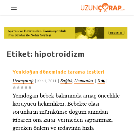
Etiket:
hipotroidizm
Yenidoğan döneminde tarama testleri
Uzunçorap
Sağlık
Uzmanlar
0
|
Kas 1, 2011
|
,
|
|
Yenidoğan bebek bakımında amaç öncelikle
koruyucu hekimliktir. Bebekte olası
sorunların mümkünse doğum anından
itibaren ona zarar vermeden saptanması,
gereken önlem ve tedavinin hızla