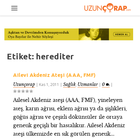
Etiket:
herediter
Ailevi Akdeniz Ateşi (AAA, FMF)
Uzunçorap
Sağlık
Uzmanlar
0
|
Kas 1, 2011
|
,
|
|
Ailesel Akdeniz ateşi (AAA, FMF), yineleyen
ateş, karın ağrısı, eklem ağrısı ya da şişlikleri,
göğüs ağrısı ve çeşitli döküntüler ile ortaya
genetik geçişli bir hastalıktır. Ailesel Akdeniz
ateşi ülkemizde en sık görülen genetik...