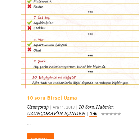
10 soru-Birsel Uzma
Uzunçorap
10 Soru
Haberler
|
Ara 11, 2013
|
,
,
UZUNÇORAP’IN İÇİNDEN
0
|
|
...