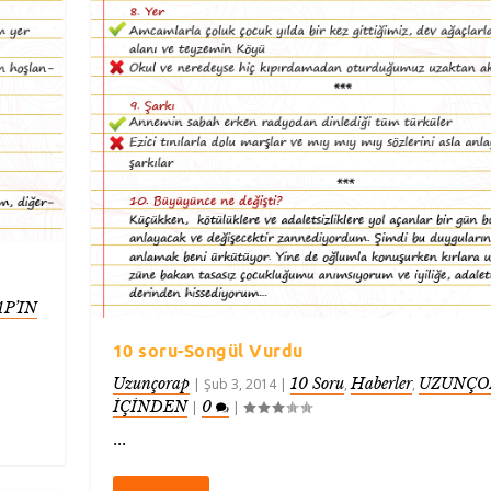
P’IN
10 soru-Songül Vurdu
Uzunçorap
10 Soru
Haberler
UZUNÇO
|
Şub 3, 2014
|
,
,
İÇİNDEN
0
|
|
...