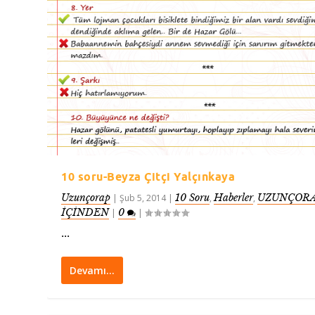
10 soru-Beyza Çitçi Yalçınkaya
Uzunçorap
10 Soru
Haberler
UZUNÇORA
|
Şub 5, 2014
|
,
,
İÇİNDEN
0
|
|
...
Devamı…