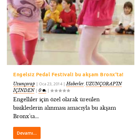
Engelsiz Pedal Festivali bu akşam Bronx'ta!
Uzunçorap
Haberler
UZUNÇORAP’IN
|
Oca 23, 2014
|
,
İÇİNDEN
0
|
|
Engelliler için özel olarak üretilen
bisikletlerin alınması amacıyla bu akşam
Bronx’ta...
Devamı…