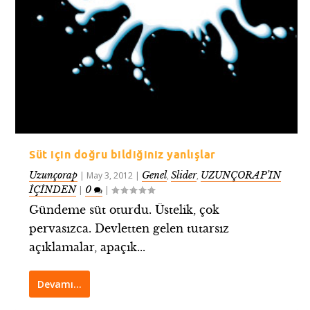
Süt için doğru bildiğiniz yanlışlar
Uzunçorap
Genel
Slider
UZUNÇORAP’IN
|
May 3, 2012
|
,
,
İÇİNDEN
0
|
|
Gündeme süt oturdu. Üstelik, çok
pervasızca. Devletten gelen tutarsız
açıklamalar, apaçık...
Devamı…