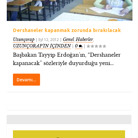
Dershaneler kapanmak zorunda bırakılacak
Uzunçorap
Genel
Haberler
|
Eyl 12, 2012
|
,
,
UZUNÇORAP’IN İÇİNDEN
0
|
|
Başbakan Tayyip Erdoğan’ın, “Dershaneler
kapanacak” sözleriyle duyurduğu yeni...
Devamı…