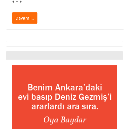
* * *...
Devamı…