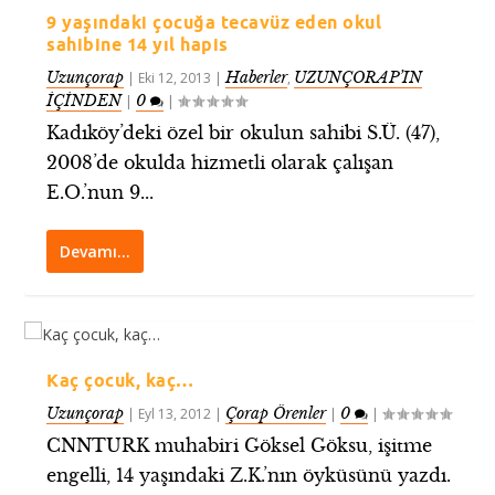
9 yaşındaki çocuğa tecavüz eden okul
sahibine 14 yıl hapis
Uzunçorap
Haberler
UZUNÇORAP’IN
|
Eki 12, 2013
|
,
İÇİNDEN
0
|
|
Kadıköy’deki özel bir okulun sahibi S.Ü. (47),
2008’de okulda hizmetli olarak çalışan
E.O.’nun 9...
Devamı…
Kaç çocuk, kaç…
Uzunçorap
Çorap Örenler
0
|
Eyl 13, 2012
|
|
|
CNNTURK muhabiri Göksel Göksu, işitme
engelli, 14 yaşındaki Z.K.’nın öyküsünü yazdı.