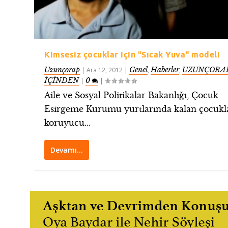
Kimsesiz çocuklar için "Sıcak Yuva" modeli
Uzunçorap
Genel
Haberler
UZUNÇORAP
|
Ara 12, 2012
|
,
,
İÇİNDEN
0
|
|
Aile ve Sosyal Politikalar Bakanlığı, Çocuk
Esirgeme Kurumu yurtlarında kalan çocukl
koruyucu...
Devamı…