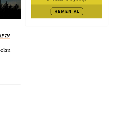
P’IN
bolan
.