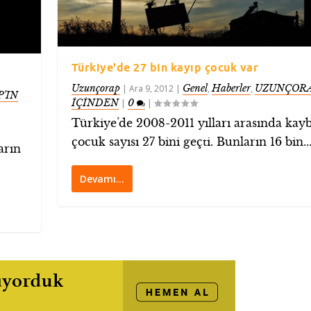
Türkiye'de 27 bin kayıp çocuk var
Uzunçorap
Genel
Haberler
UZUNÇORA
|
Ara 9, 2012
|
,
,
’IN
İÇİNDEN
0
|
|
Türkiye’de 2008-2011 yılları arasında kay
çocuk sayısı 27 bini geçti. Bunların 16 bin..
arın
Devamı…