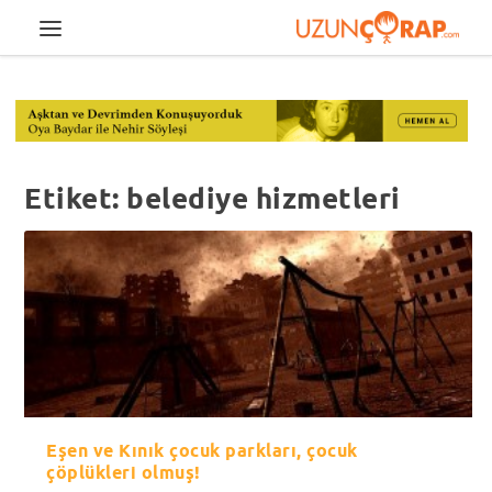
Etiket:
belediye hizmetleri
Eşen ve Kınık çocuk parkları, çocuk
çöplükleri olmuş!