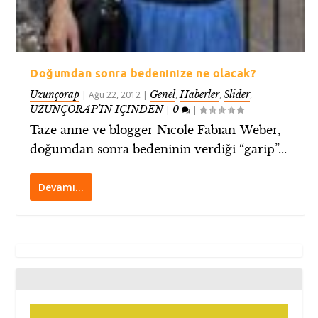
Doğumdan sonra bedeninize ne olacak?
Uzunçorap
Genel
Haberler
Slider
|
Ağu 22, 2012
|
,
,
,
UZUNÇORAP’IN İÇİNDEN
0
|
|
Taze anne ve blogger Nicole Fabian-Weber,
doğumdan sonra bedeninin verdiği “garip”...
Devamı…