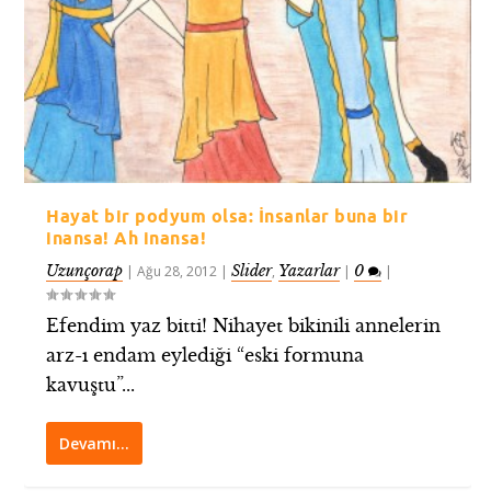
Hayat bir podyum olsa: İnsanlar buna bir
inansa! Ah inansa!
Uzunçorap
Slider
Yazarlar
0
|
Ağu 28, 2012
|
,
|
|
Efendim yaz bitti! Nihayet bikinili annelerin
arz-ı endam eylediği “eski formuna
kavuştu”...
Devamı…