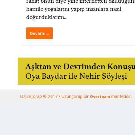
rahat olsun diye yine internetten okuduğu
hamile yogalarını yapıp insanlara nasıl
doğurduklarını...
Devamı…
UzunÇorap © 2017 / Uzunçorap bir
marifetidir.
Overteam