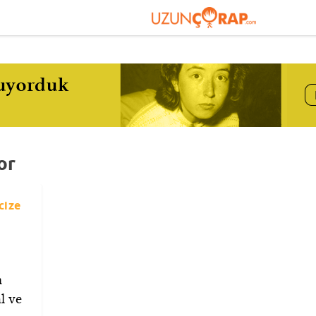
or
cize
n
l ve