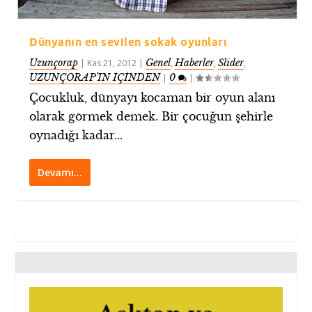
Dünyanın en sevilen sokak oyunları
Uzunçorap
Genel
Haberler
Slider
|
Kas 21, 2012
|
,
,
,
UZUNÇORAP’IN İÇİNDEN
0
|
|
Çocukluk, dünyayı kocaman bir oyun alanı
olarak görmek demek. Bir çocuğun şehirle
oynadığı kadar...
Devamı…