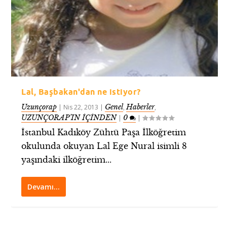
Lal, Başbakan'dan ne istiyor?
Uzunçorap
Genel
Haberler
|
Nis 22, 2013
|
,
,
UZUNÇORAP’IN İÇİNDEN
0
|
|
İstanbul Kadıköy Zühtü Paşa İlköğretim
okulunda okuyan Lal Ege Nural isimli 8
yaşındaki ilköğretim...
Devamı…