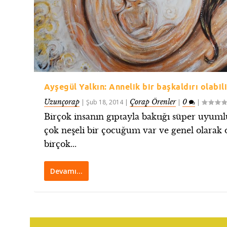
Ayşegül Yalkın: Annelik bir başkaldırı olabili
Uzunçorap
Çorap Örenler
0
|
Şub 18, 2014
|
|
|
Birçok insanın gıptayla baktığı süper uyuml
çok neşeli bir çocuğum var ve genel olarak 
birçok...
Devamı…