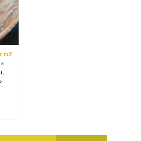
r mi?
u,
o