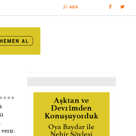
k
ki
.
 verir: