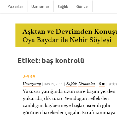
Yazarlar
Uzmanlar
Sağlık
Güncel
Etiket:
baş kontrolü
3-4 ay
Uzunçorap
Sağlık
Uzmanlar
0
|
Kas 29, 2011
|
,
|
|
Yüzüstü yattığında uzun süre başını yerden
yukarıda, dik tutar. Yenidoğan refleksleri
canlılığını kaybetmeye başlar, istemli gibi
görünen hareketler çoğalır. Etrafı tanımaya