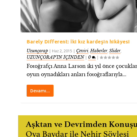
Barely Different: İki kız kardeşin hikâyesi
Uzunçorap
Çeviri
Haberler
Slider
|
Haz 2, 2015
|
,
,
,
UZUNÇORAP’IN İÇİNDEN
0
|
|
Fotoğrafçı Anna Larson iki yıl önce çocukla
oyun oynadıkları anları fotoğraflarıyla...
Devamı…