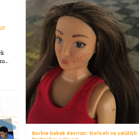
i?
ek
ı...
Barbie bebek devrimi: Sivilceli ve selülitli