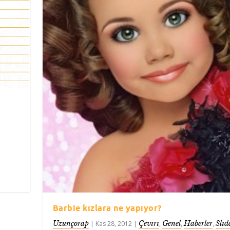
Barbie kızlara ne yapıyor?
Uzunçorap
Çeviri
Genel
Haberler
Slid
|
Kas 28, 2012
|
,
,
,