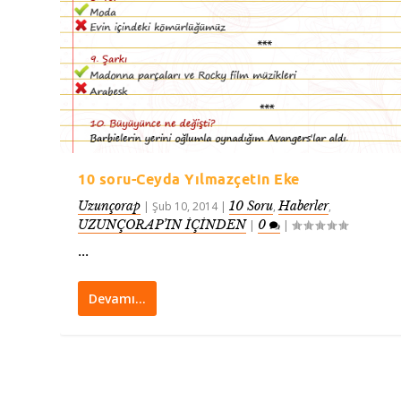
10 soru-Ceyda Yılmazçetin Eke
Uzunçorap
10 Soru
Haberler
|
Şub 10, 2014
|
,
,
UZUNÇORAP’IN İÇİNDEN
0
|
|
...
Devamı…