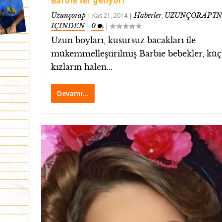
Barbie'ler geliyor!
Uzunçorap
Haberler
UZUNÇORAP’IN
|
Kas 21, 2014
|
,
İÇİNDEN
0
|
|
Uzun boyları, kusursuz bacakları ile
mükemmelleştirilmiş Barbie bebekler, kü
kızların halen...
Devamı…