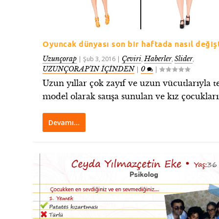
Oyuncak dünyası son bir haftada nasıl değişt
Uzunçorap
Çeviri
Haberler
Slider
|
Şub 3, 2016
|
,
,
,
UZUNÇORAP’IN İÇİNDEN
0
|
|
Uzun yıllar çok zayıf ve uzun vücutlarıyla t
model olarak satışa sunulan ve kız çocukların
Devamı…