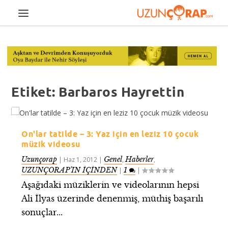
Etiket:
Barbaros Hayrettin
On'lar tatilde – 3: Yaz için en leziz 10 çocuk
müzik videosu
Uzunçorap
Genel
Haberler
|
Haz 1, 2012
|
,
,
UZUNÇORAP’IN İÇİNDEN
1
|
|
Aşağıdaki müziklerin ve videolarının hepsi
Ali İlyas üzerinde denenmiş, müthiş başarılı
sonuçlar...