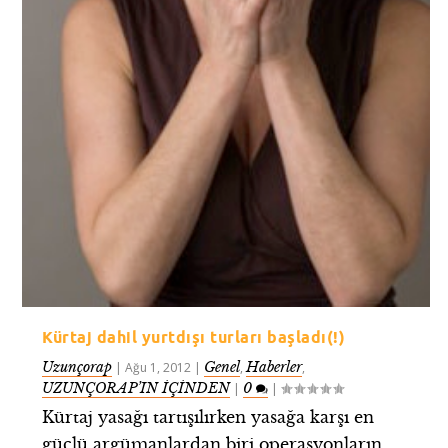
Kürtaj dahil yurtdışı turları başladı(!)
Uzunçorap
Genel
Haberler
|
Ağu 1, 2012
|
,
,
UZUNÇORAP’IN İÇİNDEN
0
|
|
Kürtaj yasağı tartışılırken yasağa karşı en
güçlü argümanlardan biri operasyonların