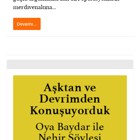
merdivenaltına...
Devamı…