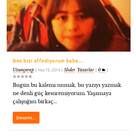
Ben bizi affediyorum baba…
Uzunçorap
Slider
Yazarlar
0
|
Haz 15, 2014
|
,
|
|
Bugün bu kalemi tutmak, bu yazıyı yazmak
ne denli güç kestiremiyorum. Yaşamaya
çalıştığım birkaç...
Devamı…