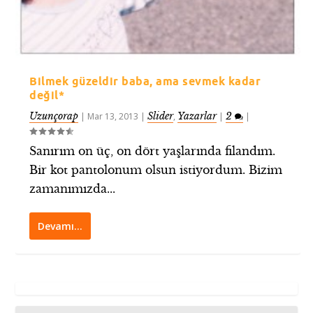
Bilmek güzeldir baba, ama sevmek kadar
değil*
Uzunçorap
Slider
Yazarlar
2
|
Mar 13, 2013
|
,
|
|
Sanırım on üç, on dört yaşlarında filandım.
Bir kot pantolonum olsun istiyordum. Bizim
zamanımızda...
Devamı…