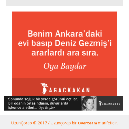
UzunÇorap © 2017 / Uzunçorap bir
marifetidir.
Overteam