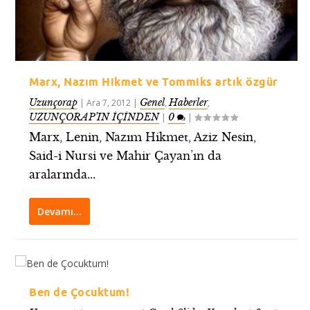
Marx, Nazım Hikmet ve Tommiks artık özgür
Uzunçorap
Genel
Haberler
|
Ara 7, 2012
|
,
,
UZUNÇORAP’IN İÇİNDEN
0
|
|
Marx, Lenin, Nazım Hikmet, Aziz Nesin,
Said-i Nursi ve Mahir Çayan’ın da
aralarında...
Devamı…
Ben de Çocuktum!