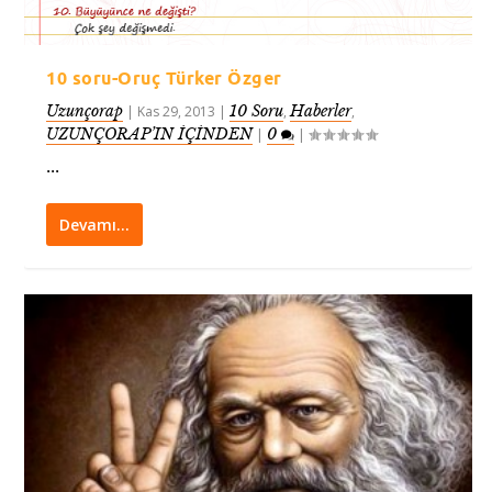
10 soru-Oruç Türker Özger
Uzunçorap
10 Soru
Haberler
|
Kas 29, 2013
|
,
,
UZUNÇORAP’IN İÇİNDEN
0
|
|
...
Devamı…