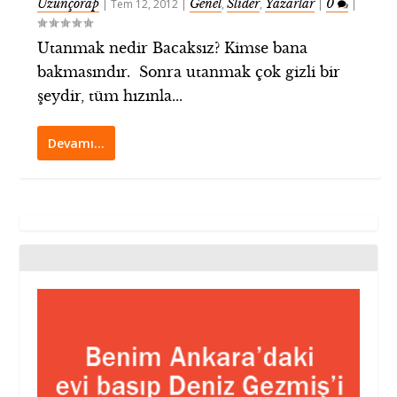
Uzunçorap
Genel
Slider
Yazarlar
0
|
Tem 12, 2012
|
,
,
|
|
Utanmak nedir Bacaksız? Kimse bana
bakmasındır. Sonra utanmak çok gizli bir
şeydir, tüm hızınla...
Devamı…