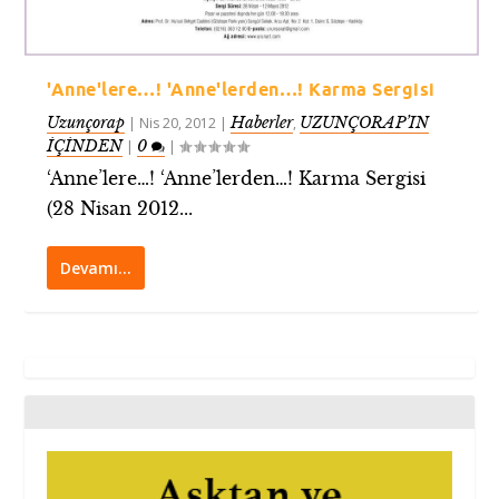
'Anne'lere…! 'Anne'lerden…! Karma Sergisi
Uzunçorap
Haberler
UZUNÇORAP’IN
|
Nis 20, 2012
|
,
İÇİNDEN
0
|
|
‘Anne’lere…! ‘Anne’lerden…! Karma Sergisi
(28 Nisan 2012...
Devamı…