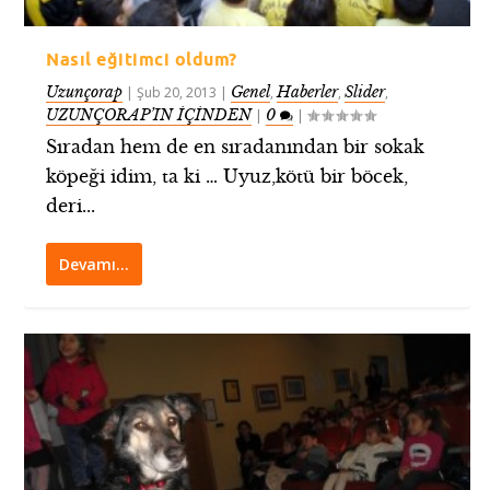
Nasıl eğitimci oldum?
Uzunçorap
Genel
Haberler
Slider
|
Şub 20, 2013
|
,
,
,
UZUNÇORAP’IN İÇİNDEN
0
|
|
Sıradan hem de en sıradanından bir sokak
köpeği idim, ta ki … Uyuz,kötü bir böcek,
deri...
Devamı…