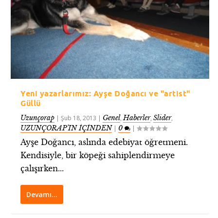
Yeni yazarlarımız: Ayşe Doğancı ve "artist"
Güllü
Uzunçorap
Genel
Haberler
Slider
|
Şub 18, 2013
|
,
,
,
UZUNÇORAP’IN İÇİNDEN
0
|
|
Ayşe Doğancı, aslında edebiyat öğretmeni.
Kendisiyle, bir köpeği sahiplendirmeye
çalışırken...
Devamı…