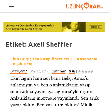
Etiket:
Axell Sheffler
Ekin Bilgiç'ten kitap önerileri 2 – Kasabanın
En Şık Devi
Uzunçorap
Yazarlar
0
|
Mar 26, 2014
|
|
|
Ekin’ciğim hani sen bana Bekçi Amos’u
anlatmıştın ya, ben o anlattıklarını yazıp
senin adına yayınlayacağımı söylemiştim.
Anlattıkların internette yayınlandı. Sen artık
yazar oldun. Ben yazar mı oldum? Minik...