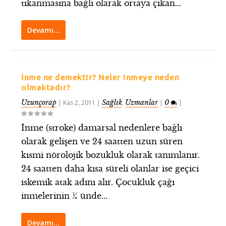
tıkanmasına bağlı olarak ortaya çıkan...
Devamı…
İnme ne demektir? Neler inmeye neden
olmaktadır?
Uzunçorap
Sağlık
Uzmanlar
0
|
Kas 2, 2011
|
,
|
|
İnme (stroke) damarsal nedenlere bağlı
olarak gelişen ve 24 saatten uzun süren
kısmi nörolojik bozukluk olarak tanımlanır.
24 saatten daha kısa süreli olanlar ise geçici
iskemik atak adını alır. Çocukluk çağı
inmelerinin ¼ ünde...
Devamı…