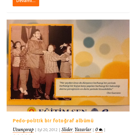
Devamı…
Pedo-politik bir fotoğraf albümü
Uzunçorap
Slider
Yazarlar
0
|
Eyl 20, 2012
|
,
|
|