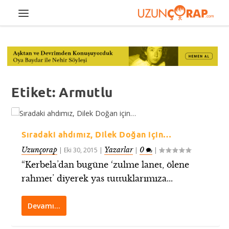
Etiket:
Armutlu
Sıradaki ahdımız, Dilek Doğan için…
Uzunçorap
Yazarlar
0
|
Eki 30, 2015
|
|
|
“Kerbela’dan bugüne ‘zulme lanet, ölene
rahmet’ diyerek yas tuttuklarımıza...
Devamı…