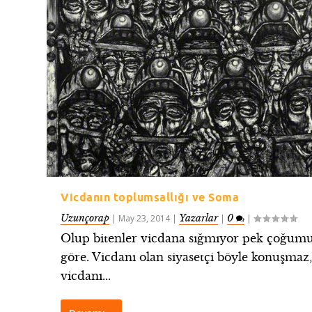
Vicdanın toplumsallığı ve Soma
Uzunçorap
Yazarlar
0
|
May 23, 2014
|
|
|
Olup bitenler vicdana sığmıyor pek çoğum
göre. Vicdanı olan siyasetçi böyle konuşmaz
vicdanı...