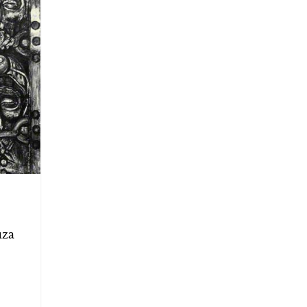
uza
,