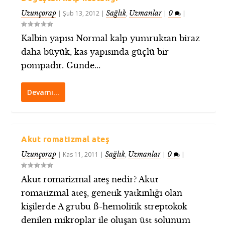
Uzunçorap
Sağlık
Uzmanlar
0
|
Şub 13, 2012
|
,
|
|
Kalbin yapısı Normal kalp yumruktan biraz
daha büyük, kas yapısında güçlü bir
pompadır. Günde...
Devamı…
Akut romatizmal ateş
Uzunçorap
Sağlık
Uzmanlar
0
|
Kas 11, 2011
|
,
|
|
Akut romatizmal ateş nedir? Akut
romatizmal ateş, genetik yatkınlığı olan
kişilerde A grubu ß-hemolitik streptokok
denilen mikroplar ile oluşan üst solunum