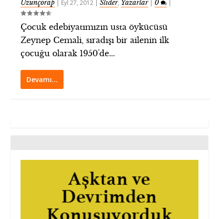
Uzunçorap
Slider
Yazarlar
0
|
Eyl 27, 2012
|
,
|
|
Çocuk edebiyatımızın usta öykücüsü
Zeynep Cemali, sıradışı bir ailenin ilk
çocuğu olarak 1950’de...
Devamı…