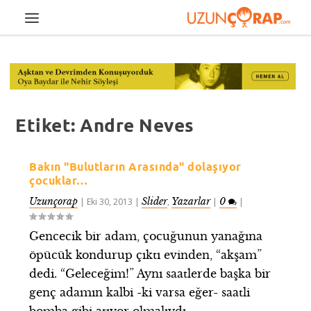
Etiket:
Andre Neves
Bakın "Bulutların Arasında" dolaşıyor
çocuklar…
Uzunçorap
Slider
Yazarlar
0
|
Eki 30, 2013
|
,
|
|
Gencecik bir adam, çocuğunun yanağına
öpücük kondurup çıktı evinden, “akşam”
dedi. “Geleceğim!” Aynı saatlerde başka bir
genç adamın kalbi -ki varsa eğer- saatli