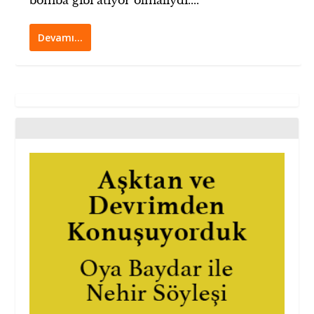
bomba gibi atıyor olmalıydı....
Devamı…