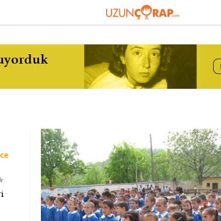
nce
i