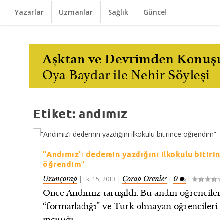
Yazarlar
Uzmanlar
Sağlık
Güncel
Etiket:
andımız
“Andımız’ı dedemin yazdığını ilkokulu bitiri
öğrendim”
Uzunçorap
Çorap Örenler
0
|
Eki 15, 2013
|
|
|
Önce Andımız tartışıldı. Bu andın öğrenciler
“formatladığı” ve Türk olmayan öğrencileri
incittiği...