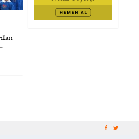
lları
..