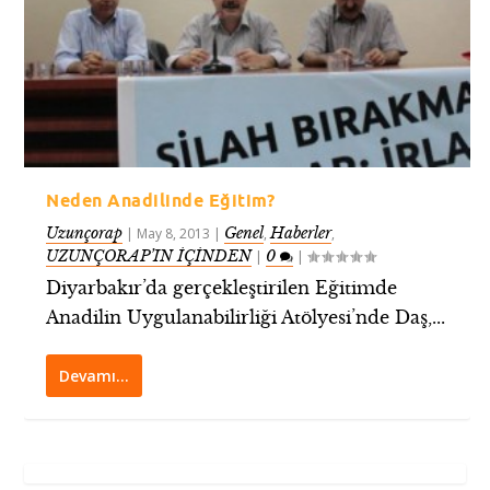
Neden Anadilinde Eğitim?
Uzunçorap
Genel
Haberler
|
May 8, 2013
|
,
,
UZUNÇORAP’IN İÇİNDEN
0
|
|
Diyarbakır’da gerçekleştirilen Eğitimde
Anadilin Uygulanabilirliği Atölyesi’nde Daş,...
Devamı…