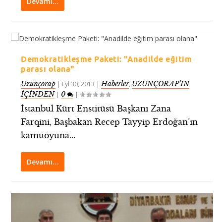
Devamı…
Demokratikleşme Paketi: "Anadilde eğitim
parası olana"
Uzunçorap
Haberler
UZUNÇORAP’IN
|
Eyl 30, 2013
|
,
İÇİNDEN
0
|
|
İstanbul Kürt Enstitüsü Başkanı Zana
Farqini, Başbakan Recep Tayyip Erdoğan’ın
kamuoyuna...
Devamı…