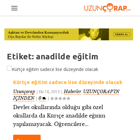
Etiket:
anadilde eğitim
Kürtçe eğitim sadece lise düzeyinde olacak
Uzunçorap
Haberler
UZUNÇORAP’IN
|
Eki 18, 2013
|
,
İÇİNDEN
0
|
|
Devlet okullarında olduğu gibi özel
okullarda da Kürtçe anadilde eğitim
yapılamayacak. Öğrencilere...